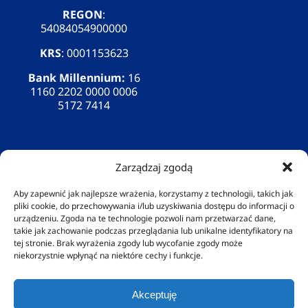
REGON
:
54084054900000
KRS
: 0001153623
Bank Millennium:
16
1160 2202 0000 0006
5172 7414
Zarządzaj zgodą
Nie współpracujemy z jednostkami NFZ.
Aby zapewnić jak najlepsze wrażenia, korzystamy z technologii, takich jak
W naszym Ośrodku nie prowadzimy żadnych rejestrów
pliki cookie, do przechowywania i/lub uzyskiwania dostępu do informacji o
czy dokumentacji przebiegu leczenia/terapii, co daje
urządzeniu. Zgoda na te technologie pozwoli nam przetwarzać dane,
naszym klientom komfort i anonimowość.
takie jak zachowanie podczas przeglądania lub unikalne identyfikatory na
Nasz regulamin jasno określa pełną dyskrecję oraz
tej stronie. Brak wyrażenia zgody lub wycofanie zgody może
zakaz przekazywania jakichkolwiek informacji na temat
niekorzystnie wpłynąć na niektóre cechy i funkcje.
klientów osobom trzecim.
Akceptuję