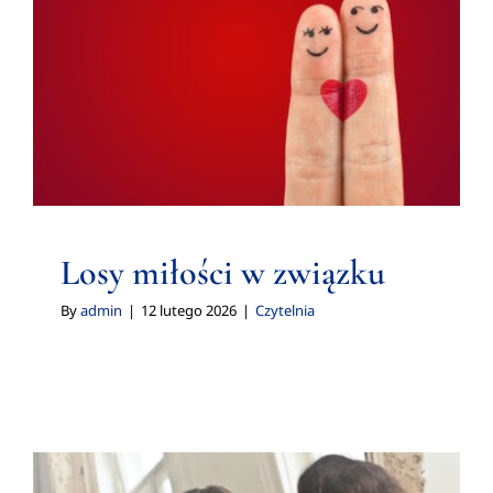
Warsztaty
Losy miłości w związku
Cennik
Czytelnia
Czytelnia
Kontakt
Losy miłości w związku
UMÓW WIZYTĘ
By
admin
|
12 lutego 2026
|
Czytelnia