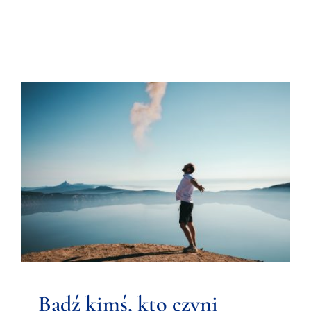
Bądź kimś, kto czyni Ciebie
szczęśliwym – o
samoakceptacji:-)
Czytelnia
Bądź kimś, kto czyni