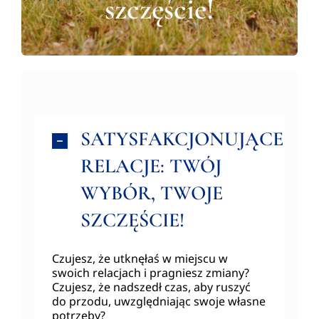
szczęście!
Warsztaty
Cennik
Czytelnia
SATYSFAKCJONUJĄCE
Kontakt
RELACJE: TWÓJ
WYBÓR, TWOJE
UMÓW WIZYTĘ
SZCZĘŚCIE!
Czujesz, że utknęłaś w miejscu w
swoich relacjach i pragniesz zmiany?
Czujesz, że nadszedł czas, aby ruszyć
do przodu, uwzględniając swoje własne
potrzeby?