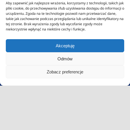
Aby zapewnić jak najlepsze wrażenia, korzystamy z technologii, takich jak
pliki cookie, do przechowywania i/lub uzyskiwania dostępu do informacji o
urządzeniu. Zgoda na te technologie pozwoli nam przetwarzać dane,
takie jak zachowanie podczas przeglądania lub unikalne identyfikatory na
tej stronie. Brak wyrażenia zgody lub wycofanie zgody może
niekorzystnie wpłynąć na niektóre cechy i funkcje.
Akceptuję
Odmów
Zobacz preferencje
Szybki
kontakt
Sekretariat: 09:00 –
17:00 (poniedziałek-