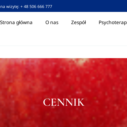
na wizytę:
+ 48 506 666 777
Strona główna
O nas
Zespół
Psychoterap
CENNIK