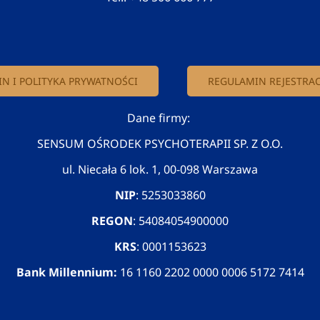
N I POLITYKA PRYWATNOŚCI
REGULAMIN REJESTRAC
Dane firmy:
SENSUM OŚRODEK PSYCHOTERAPII SP. Z O.O.
ul. Niecała 6 lok. 1, 00-098 Warszawa
NIP
: 5253033860
REGON
: 54084054900000
KRS
: 0001153623
Bank Millennium:
16 1160 2202 0000 0006 5172 7414