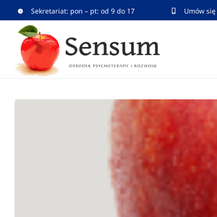
Przejdź
Sekretariat: pon – pt: od 9 do 17
Umów się 
do
zawartości