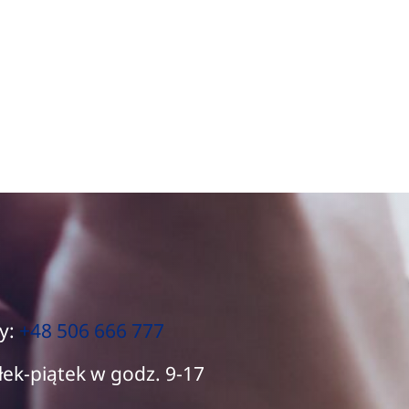
y:
+48 506 666 777
łek-piątek w godz. 9-17