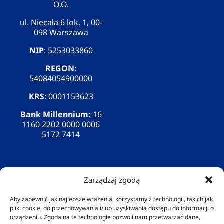
O.O.
ul. Niecała 6 lok. 1, 00-
098 Warszawa
NIP
: 5253033860
REGON
:
54084054900000
KRS
: 0001153623
Bank Millennium:
16
1160 2202 0000 0006
5172 7414
Zarządzaj zgodą
Nie współpracujemy z jednostkami NFZ.
Aby zapewnić jak najlepsze wrażenia, korzystamy z technologii, takich jak
W naszym Ośrodku nie prowadzimy żadnych rejestrów
pliki cookie, do przechowywania i/lub uzyskiwania dostępu do informacji o
czy dokumentacji przebiegu leczenia/terapii, co daje
urządzeniu. Zgoda na te technologie pozwoli nam przetwarzać dane,
naszym klientom komfort i anonimowość.